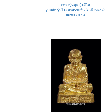
หลวงปู่หมุน ฐิตสีโล
รูปหล่อ รุ่นไตรมาสรวยทันใจ เนื้อทองคำ
หมายเลข : 4