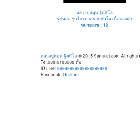
หลวงปู่หมุน ฐิตสีโล
รูปหล่อ รุ่นไตรมาสรวยทันใจ เนื้อทองคำ
หมายเลข : 12
หลวงปู่หมุน ฐิตสีโล
© 2015 9amulet.com All rights
Tel.088-9188988 ตั้ม
ID Line:
99999999999999999998
Facebook:
Gootum