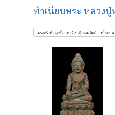
ทำเนียบพระ หลวงปู่ห